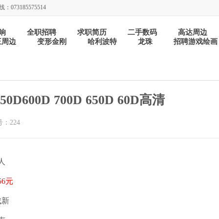
：073185575514
响
全职招聘
求职简历
二手数码
高达周边
王周边
变形金刚
哈利波特
龙珠
招聘游戏绘画
0D600D 700D 650D 60D高清
：224
人
56元
成新